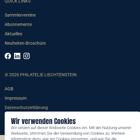
QUICK LINKS
Sammlervereine
Abonnemente
Aktuelles
Neuheiten-Broschüre
© 2026 PHILATELIE LIECHTENSTEIN
AGB
Impressum
Datenschutzerklärung
Wir verwenden Cookies
Wir setzen auf dieser Webseite Cookies ein. Mit der Nutzung unserer
Webseite, stimmen Sie der Verwendung von Cookies zu. Weitere
Information dazu, wie wir Cookies einsetzen, und wie Sie die