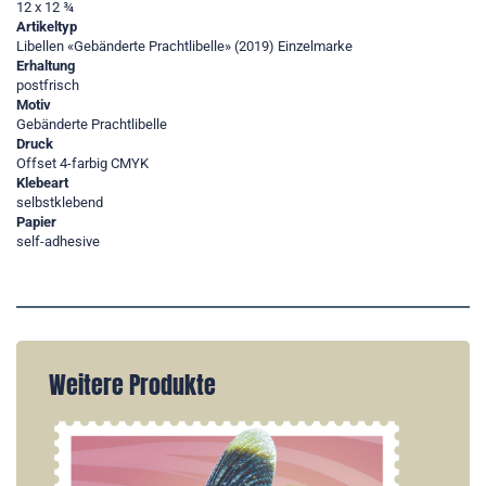
12 x 12 ¾
Artikeltyp
Libellen «Gebänderte Prachtlibelle» (2019) Einzelmarke
Erhaltung
postfrisch
Motiv
Gebänderte Prachtlibelle
Druck
Offset 4-farbig CMYK
Klebeart
selbstklebend
Papier
self-adhesive
Weitere Produkte