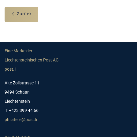
Zurück
Eine Marke der
Liechtensteinischen Post AG
post.li
Alte Zollstrasse 11
9494 Schaan
Liechtenstein
T +423 399 44 66
philatelie@post.li