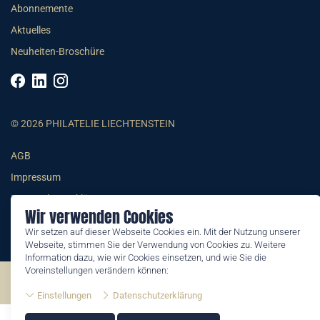
Abonnemente
Aktuelles
Neuheiten-Broschüre
© 2026 PHILATELIE LIECHTENSTEIN
AGB
Impressum
Datenschutzerklärung
Wir verwenden Cookies
Wir setzen auf dieser Webseite Cookies ein. Mit der Nutzung unserer
Webseite, stimmen Sie der Verwendung von Cookies zu. Weitere
Information dazu, wie wir Cookies einsetzen, und wie Sie die
Voreinstellungen verändern können:
©2026 by Philatelie Liechtenstein | All rights reserved
Einstellungen
Datenschutzerklärung